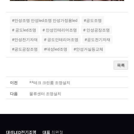
#안성조명 안성led조명 안성가정용led
#공도조명
# 공도led조명
# 안성인테리어조명
# 안성공장조명
#안성전기자재
# 공도인테리어조명
#공도전기자재
#공도공장조명
#대성led조명
#안성거실등교체
목록
이전
**테크 크린룸 조명설치
다음
물류센터 조명설치
대성LED전기조명
대표
최완철