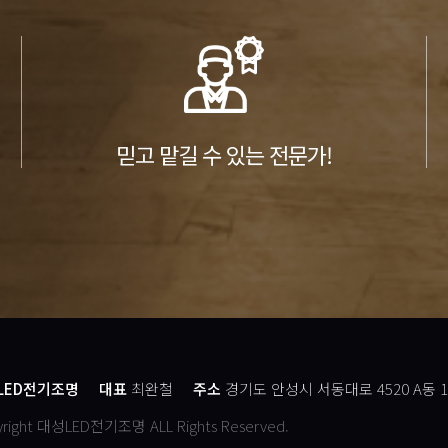
믿고 맡길 수 있는 전문가!
LED전기조명
대표
최완철
주소
경기도 안성시 서동대로 4520 A동 1
yright 대성LED전기조명 ALL Rights Reserved.