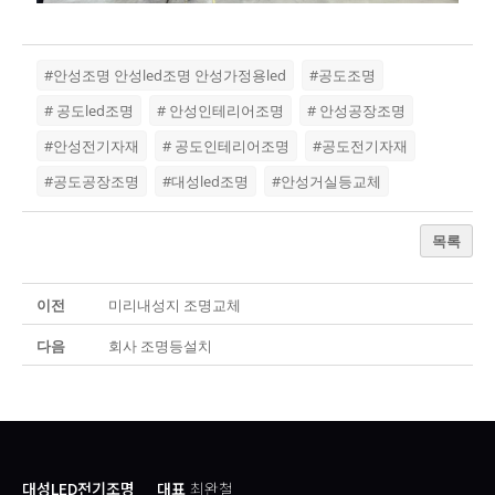
#안성조명 안성led조명 안성가정용led
#공도조명
# 공도led조명
# 안성인테리어조명
# 안성공장조명
#안성전기자재
# 공도인테리어조명
#공도전기자재
#공도공장조명
#대성led조명
#안성거실등교체
목록
이전
미리내성지 조명교체
다음
회사 조명등설치
대성LED전기조명
대표
최완철