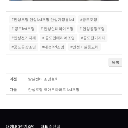
#안성조명 안성led조명 안성가정용led
#공도조명
# 공도led조명
# 안성인테리어조명
# 안성공장조명
#안성전기자재
# 공도인테리어조명
#공도전기자재
#공도공장조명
#대성led조명
#안성거실등교체
목록
이전
발달센터 조명설치
다음
안성조명 코아루아파트 led조명
대성LED전기조명
대표
최완철